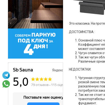
Это классика. На прот
ДОСТОИНСТВА:
Основной плюс ч
Коэффициент её 
может составлят
Чугун славится 
Так же чугун об
Различные орнам
НЕДОСТАТКИ:
Чугунная структ
резкой смене тем
раскалённую пов
потребуется зак
Так же не стоит 
транспортабельн
фундамент.