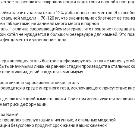
ыстрее нагреваются, сокращая время подготовки парной к процедур
вейки насчитывается около 12% добавочных элементов. Эта особе
стальной модели – 70-120 кг, что значительно облегчает её транс
ми габаритами, не занимая много места в парной.
ль – отлично сваривающийся материал, что позволяет создавать
акой котёл не нуждается в большом резервуаре для камней. Это по
я фундамента и укрепление пола.
 нержавеющая сталь быстрее деформируется, а также менее устойч
быть значимыми лишь на ранней стадии производства стальных ко
ктеристики изделий сводятся к минимуму.
ростойкая и коррозионностойкая сталь.
проводится в среде инертного газа, исключающего присутствие к
 делаются с двойными стенками. При этом используются различны
ижает риск деформации.
 за Вами!
 правилах эксплуатации и чугунных, и стальных моделей.
ций безусловно продлит срок жизни ваших каменок.