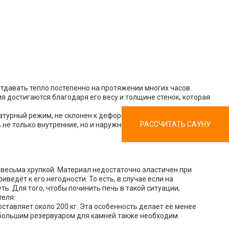
отдавать тепло постепенно на протяжении многих часов.
я достигаются благодаря его весу и толщине стенок, которая
турный режим, не склонен к деформации и быстрому износу.
РАССЧИТАТЬ САУНУ
 не только внутренние, но и наружные элементы печи.
 весьма хрупкой. Материал недостаточно эластичен при
ведёт к его негодности. То есть, в случае если на
ь. Для того, чтобы починить печь в такой ситуации,
теля.
оставляет около 200 кг. Эта особенность делает её менее
с большим резервуаром для камней также необходим