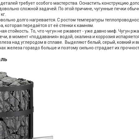
 деталей требует особого мастерства. Оснастить конструкцию до
довольно сложной задачей. По этой причине, чугунные печки обыч
 кг.
овольно долго нагревается. С ростом температуры теплопроводнос
, которая передаётся от её стенки к камням.
ая стойкость. То, что чугун не ржавеет - уже давно миф. Чугун ржа
ечи, в момент «поддавания» водой, окалина и коррозия испаряется
леза над углеродом в сплаве. Выделяют белый, серый, ковкий и в
ах железа гораздо больше и поэтому сильно страдает их прочност
аль