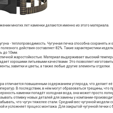
яжении многих лет каменки делаются именно из этого материала.
угуна - теплопроводимость. Чугунная печка способна сохранять и 
полезного действия составляет 82%. Такие характеристики издели
ь до 10мм.
отличной жаростойкостью. Материал выдерживает высокий темпера
ладает хорошими литьевыми качествами. Это позволяет изготовить
енты, завитки и цветы, а также любые другие элементы отделки.
ура отличается повышенным содержанием углерода, что делает её
ператур. В последствии, в нём могут образоваться трещины, что при
ерхность каменки попадёт холодная вода, она может просто лопнут
азывать отливку новых деталей для замены у компании-производи
забывать, что чугун тяжелее стали. Средний вес чугунной модели с
ой и усложняет процесс монтажа. Для закрытой чугунной печки 