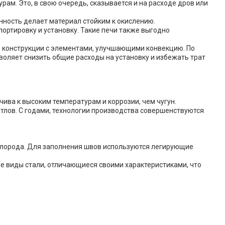
ам. Это, в свою очередь, сказывается и на расходе дров или
нность делает материал стойким к окислению.
портировку и установку. Такие печи также выгодно
 конструкции с элементами, улучшающими конвекцию. По
зволяет снизить общие расходы на установку и избежать трат
ива к высоким температурам и коррозии, чем чугун.
тлов. С годами, технологии производства совершенствуются
ислорода. Для заполнения швов используются легирующие
е виды стали, отличающиеся своими характеристиками, что