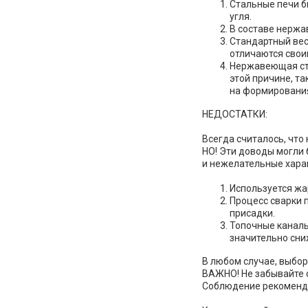
Стальные печи б
угля.
В составе нержа
Стандартный вес 
отличаются свои
Нержавеющая ста
этой причине, т
на формировани
НЕДОСТАТКИ:
Всегда считалось, что
НО! Эти доводы могли 
и нежелательные хара
Используется жа
Процесс сварки 
присадки.
Топочные каналы
значительно сн
В любом случае, выбор
ВАЖНО! Не забывайте о
Соблюдение рекоменда