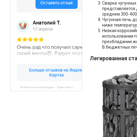
Сварка чугунных
представляется 
среднем 300-400
Чугунная печь д
ниже температура
Низкая коррозийн
использовании п
преобладании же
В бюджетных печ
Легированная ст